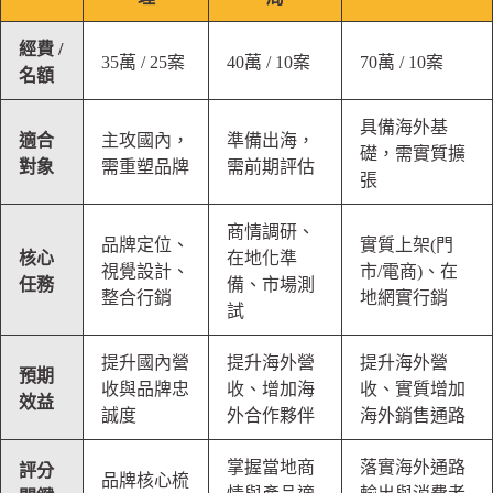
經費 /
35萬 / 25案
40萬 / 10案
70萬 / 10案
名額
具備海外基
適合
主攻國內，
準備出海，
礎，需實質擴
對象
需重塑品牌
需前期評估
張
商情調研、
品牌定位、
實質上架(門
核心
在地化準
視覺設計、
市/電商)、在
任務
備、市場測
整合行銷
地網實行銷
試
提升國內營
提升海外營
提升海外營
預期
收與品牌忠
收、增加海
收、實質增加
效益
誠度
外合作夥伴
海外銷售通路
掌握當地商
落實海外通路
評分
品牌核心梳