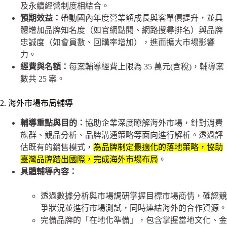
及永續經營制度相結合。
預期效益：
帶動國內年度營業額成長與客單價提升，並具
體增加品牌知名度（如官網點閱、網路搜尋排名）與品牌
忠誠度（如會員數、回購率增加），進而擴大市場影響
力。
經費與名額：
每案輔導經費上限為 35 萬元(含稅)，輔導案
數共 25 案。
2. 海外市場布局輔導
輔導重點與目的：
協助企業深度瞭解海外市場，針對消費
族群、競品分析、品牌溝通策略等面向進行解析。透過評
估既有的銷售模式，
為品牌制定最適化的落地策略，協助
臺灣品牌踏出國際，完成海外市場布局
。
具體輔導內容：
透過數據分析與市場調研掌握目標市場商情，確認競
爭狀況並進行市場測試，同時連結海外的合作資源。
完備品牌的「在地化準備」，包含掌握當地文化、金