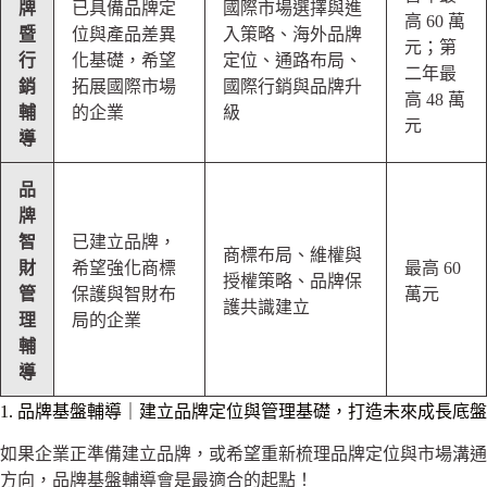
牌
已具備品牌定
國際市場選擇與進
高 60 萬
暨
位與產品差異
入策略、海外品牌
元；第
行
化基礎，希望
定位、通路布局、
二年最
銷
拓展國際市場
國際行銷與品牌升
高 48 萬
輔
的企業
級
元
導
品
牌
智
已建立品牌，
商標布局、維權與
財
希望強化商標
最高 60
授權策略、品牌保
管
保護與智財布
萬元
護共識建立
理
局的企業
輔
導
1. 品牌基盤輔導｜建立品牌定位與管理基礎，打造未來成長底盤
如果企業正準備建立品牌，或希望重新梳理品牌定位與市場溝通
方向，品牌基盤輔導會是最適合的起點！