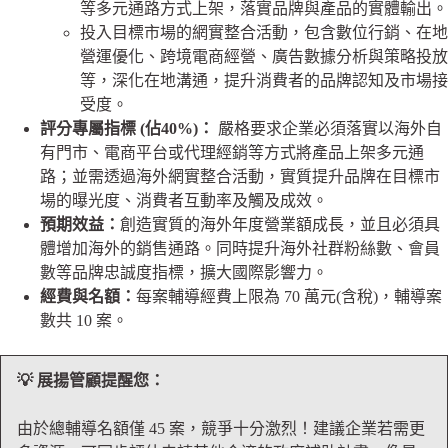
等多元通路方式上架，落實品牌與產品的實體輸出。
投入目標市場的網實整合活動，包含數位行銷、在地
營運優化、跨境電商經營、廣告數據分析與策略投放
等，深化在地溝通，提升消費者的品牌認知及市場接
受度。
評分專屬指標 (佔40%)：
嚴格要求企業必須落實以海外自
有門市、電商平台或代理經銷等方式將產品上架多元通
路；並需透過海外網實整合活動，實質提升品牌在目標市
場的曝光度、消費者互動率及觸及成效。
預期效益：
創造實質的海外年度營業額成長，並且必須具
體增加海外的銷售通路。同時提升海外社群粉絲數、會員
數等品牌忠誠度指標，擴大國際影響力。
經費與名額：
每案輔導經費上限為 70 萬元(含稅)，輔導案
數共 10 案。
💡 展揚管顧提醒您：
由於總輔導名額僅 45 案，競爭十分激烈！建議企業若需更