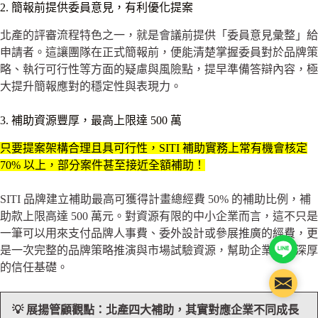
2. 簡報前提供委員意見，有利優化提案
北產的評審流程特色之一，就是會議前提供「委員意見彙整」給
申請者。這讓團隊在正式簡報前，便能清楚掌握委員對於品牌策
略、執行可行性等方面的疑慮與風險點，提早準備答辯內容，極
大提升簡報應對的穩定性與表現力。
3. 補助資源豐厚，最高上限達 500 萬
只要提案架構合理且具可行性，SITI 補助實務上常有機會核定
70% 以上，部分案件甚至接近全額補助！
SITI 品牌建立補助最高可獲得計畫總經費 50% 的補助比例，補
助款上限高達 500 萬元。對資源有限的中小企業而言，這不只是
一筆可以用來支付品牌人事費、委外設計或參展推廣的經費，更
Line@
是一次完整的品牌策略推演與市場試驗資源，幫助企業打下深厚
的信任基礎。
聯絡信
💡 展揚管顧觀點：北產四大補助，其實對應企業不同成長