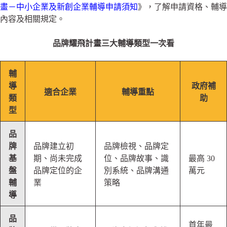
畫－中小企業及新創企業輔導申請須知
》，了解申請資格、輔導
內容及相關規定。
品牌耀飛計畫三大輔導類型一次看
輔
導
政府補
適合企業
輔導重點
類
助
型
品
牌
品牌建立初
品牌檢視、品牌定
基
期、尚未完成
位、品牌故事、識
最高 30
盤
品牌定位的企
別系統、品牌溝通
萬元
輔
業
策略
導
品
首年最