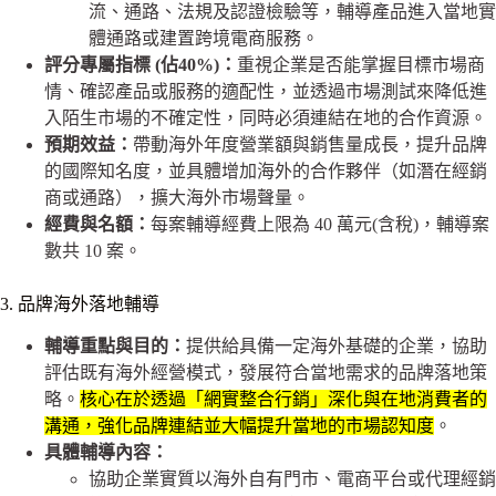
流、通路、法規及認證檢驗等，輔導產品進入當地實
體通路或建置跨境電商服務。
評分專屬指標 (佔40%)：
重視企業是否能掌握目標市場商
情、確認產品或服務的適配性，並透過市場測試來降低進
入陌生市場的不確定性，同時必須連結在地的合作資源。
預期效益：
帶動海外年度營業額與銷售量成長，提升品牌
的國際知名度，並具體增加海外的合作夥伴（如潛在經銷
商或通路），擴大海外市場聲量。
經費與名額：
每案輔導經費上限為 40 萬元(含稅)，輔導案
數共 10 案。
3. 品牌海外落地輔導
輔導重點與目的：
提供給具備一定海外基礎的企業，協助
評估既有海外經營模式，發展符合當地需求的品牌落地策
略。
核心在於透過「網實整合行銷」深化與在地消費者的
溝通，強化品牌連結並大幅提升當地的市場認知度
。
具體輔導內容：
協助企業實質以海外自有門市、電商平台或代理經銷