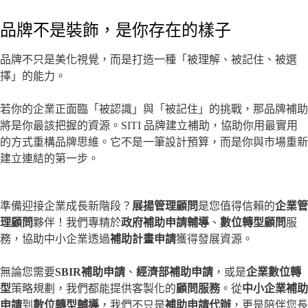
品牌不是裝飾，是你存在的樣子
品牌不只是美化視覺，而是打造一種「被理解、被記住、被選
擇」的能力。
若你的企業正面臨「被認識」與「被記住」的挑戰，那品牌補助
將是你最該把握的資源。SITI 品牌建立補助，協助你用最實用
的方式重構品牌思維。它不是一筆設計預算，而是你與市場重新
建立連結的第一步。
準備迎接企業成長新階段？
展揚管理顧問
是您值得信賴的
企業管
理顧問
夥伴！我們專精於
政府補助申請輔導
、
數位轉型顧問
服
務，協助中小企業透過
補助計畫申請
獲得發展資源。
無論您需要
SBIR補助申請
、
經濟部補助申請
，或是
企業數位轉
型
策略規劃，我們都能提供客製化的
顧問服務
。從
中小企業補助
申請
到
數位轉型輔導
，我們不只是
補助申請代辦
，更是陪伴您長