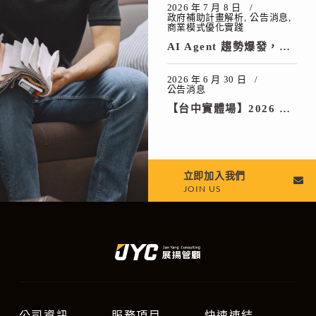
2026 年 7 月 8 日
政府補助計畫解析
公告消息
商業模式優化實踐
AI Agent 趨勢爆發，軟體業如何搶占先機？善用「AI 創新服務研發補助計畫」助你開發 AI 產品（最高補助 2,000 萬）
2026 年 6 月 30 日
公告消息
【台中實體場】2026 製造業 AI 轉型研討會：從 MES 系統導入到政府補助申請，突破工廠營運瓶頸
立即加入我們
JOIN US
公司資訊
服務項目
快速連結