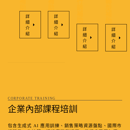
補
補
行
轉
助
助
銷
型
補
補
詳
詳
助
助
細
細
介
介
詳
詳
紹
紹
細
細
介
介
紹
紹
CORPORATE TRAINING
企業內部課程培訓
包含生成式 AI 應用訓練、銷售策略資源盤點、國際市