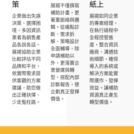
策
紙上
展揚不僅撰寫
補助計畫，更
企業做出失誤
展揚如同企業
著重脈絡與邏
決策、選擇困
的專案經理，
輯。從痛點診
境，多因資訊
在執行過程中
斷、需求拆
業者為銷售產
全程控管進
解、策略設計
品各說各話。
度，整合資訊
全面輔導，除
展揚協助企業
廠商、溝通技
申請補助以
比較評估不同
術細節，確保
外，更落實企
品牌和平台，
導入的系統或
業營運與轉
依實際需求提
解決方案能實
型，搭配內部
供客觀的方案
際運作、發揮
診斷報告，使
建議，助您做
效益。讓補助
企劃真正發揮
出正確抉擇、
資源真正產生
價值。
少走冤枉路。
轉型價值。