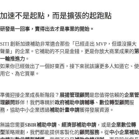
加速不是起點，而是擴張的起跑點
研發是一回事，賣得出去才是事業的開始。
SITI 創新加速補助非常適合那些「已經走出 MVP，但還沒擴大
聲量」的企業。它補助的不只是金錢，更是你放大商業成果的
第
一輪推進力
。
如果你已經做出了一個好東西，接下來就該讓更多人知道它、使
用它、為它買單。
準備迎接企業成長新階段？
展揚管理顧問
是您值得信賴的
企業管
理顧問
夥伴！我們專精於
政府補助申請輔導
、
數位轉型顧問
服
務，協助中小企業透過
補助計畫申請
獲得發展資源。
無論您需要
SBIR補助申請
、
經濟部補助申請
，或是
企業數位轉
型
策略規劃，我們都能提供客製化的
顧問服務
。從
中小企業補助