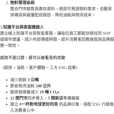
物料管理系統
整合門市銷售與庫存資料，總部可預測物料需求，自動安
排補貨與最優配送路徑，降低油耗與物流成本。
3
.知識平台與客服機器人
建立線上知識平台與智能客服，讓每位員工都能快速找到 SOP
或操作建議，減少內部傳遞時間、提升消費者回應速度與品牌服
務一致性。
成效不是口號，是可以被看見的改變
（碳排 × 油耗 × 客戶體驗 = 三大 ESG 成果）
減少廚餘
3
公噸
節省物流油耗
540
公升
碳排放總量減少
19
噸 CO₂
e
12
間門市
同步導入，
5
間新店
準備擴展
建立
#
一杯對地球更好的茶
的品牌印象，搭配 ESG 行銷進
入消費者心中